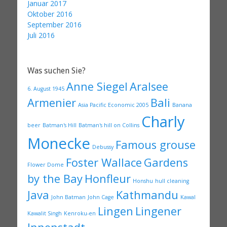
Januar 2017
Oktober 2016
September 2016
Juli 2016
Was suchen Sie?
Anne Siegel
Aralsee
6. August 1945
Armenier
Bali
Asia Pacific Economic 2005
Banana
Charly
beer
Batman's Hill
Batman's hill on Collins
Monecke
Famous grouse
Debussy
Foster Wallace
Gardens
Flower Dome
by the Bay
Honfleur
Honshu
hull cleaning
Java
Kathmandu
John Batman
John Cage
Kawal
Lingen
Lingener
Kawalit Singh
Kenroku-en