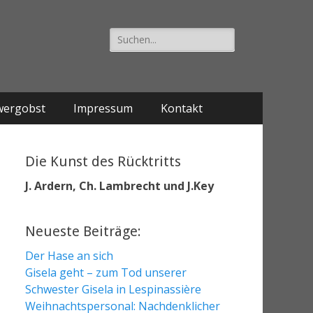
Suche
nach:
wergobst
Impressum
Kontakt
Die Kunst des Rücktritts
J. Ardern, Ch. Lambrecht und J.Key
Neueste Beiträge:
Der Hase an sich
Gisela geht – zum Tod unserer
Schwester Gisela in Lespinassière
Weihnachtspersonal: Nachdenklicher