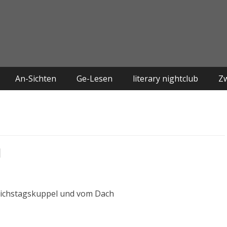
An-Sichten
Ge-Lesen
literary nightclub
Z
l
 Reichstagskuppel und vom Dach