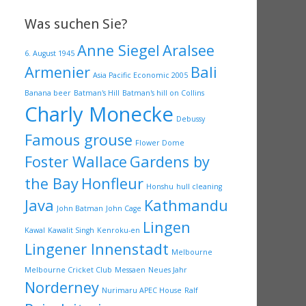
Was suchen Sie?
Anne Siegel
Aralsee
6. August 1945
Armenier
Bali
Asia Pacific Economic 2005
Banana beer
Batman's Hill
Batman's hill on Collins
Charly Monecke
Debussy
Famous grouse
Flower Dome
Foster Wallace
Gardens by
the Bay
Honfleur
Honshu
hull cleaning
Java
Kathmandu
John Batman
John Cage
Lingen
Kawal
Kawalit Singh
Kenroku-en
Lingener Innenstadt
Melbourne
Melbourne Cricket Club
Messaen
Neues Jahr
Norderney
Nurimaru APEC House
Ralf