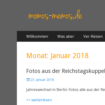
Springe
Primäres Menü
Willkommen
Was aber
Ver-Reisen
zum
Inhalt
Monat:
Januar 2018
Fotos aus der Reichstagskuppe
23. Januar 2018
Jahreswechsel in Berlin: Fotos alle aus der
>> weiterlesen