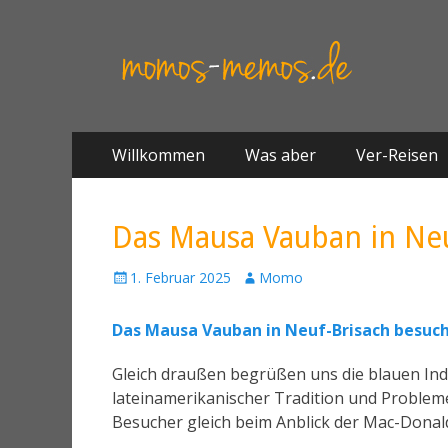
Springe
Primäres Menü
Willkommen
Was aber
Ver-Reisen
zum
Inhalt
Das Mausa Vauban in Neu
1. Februar 2025
A
Momo
u
t
Das Mausa Vauban in Neuf-Brisach besuc
o
r
Gleich draußen begrüßen uns die blauen Indi
lateinamerikanischer Tradition und Problem
Besucher gleich beim Anblick der Mac-Donal