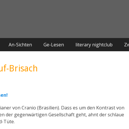
An-Sichten
Ge-Lesen
literary nightclub
Z
f-Brisach
hen!
aner von Cranio (Brasilien). Dass es um den Kontrast von
en der gegenwärtigen Gesellschaft geht, ahnt der schlaue
d-Tüte.