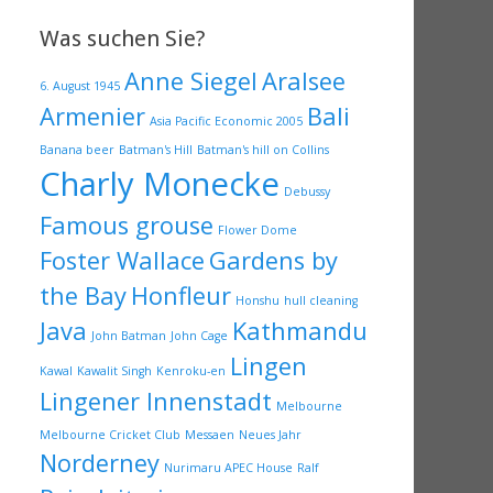
Was suchen Sie?
Anne Siegel
Aralsee
6. August 1945
Armenier
Bali
Asia Pacific Economic 2005
Banana beer
Batman's Hill
Batman's hill on Collins
Charly Monecke
Debussy
Famous grouse
Flower Dome
Foster Wallace
Gardens by
the Bay
Honfleur
Honshu
hull cleaning
Java
Kathmandu
John Batman
John Cage
Lingen
Kawal
Kawalit Singh
Kenroku-en
Lingener Innenstadt
Melbourne
Melbourne Cricket Club
Messaen
Neues Jahr
Norderney
Nurimaru APEC House
Ralf