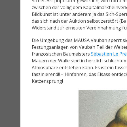
Street-Art populärer geworden, wird nicht m
zwischen der völlig dem Kapitalmarkt einver
Bildkunst ist unter anderem ja das Sich-Spe
das sich nach der Auktion selbst zerstört (B
Widerstand zur erneuten Vereinnahmung führ
Die Umgebung des MAUSA Vauban sperrt sich
Festungsanlagen von Vauban Teil der Welter
französischen Baumeisters
Sébastien Le Pr
Mauern der Wälle sind in herzlich schlecht
Atmosphäre entstehen kann. Es ist ein bissche
faszinierend!! – Hinfahren, das Elsass entdeck
Katzensprung!