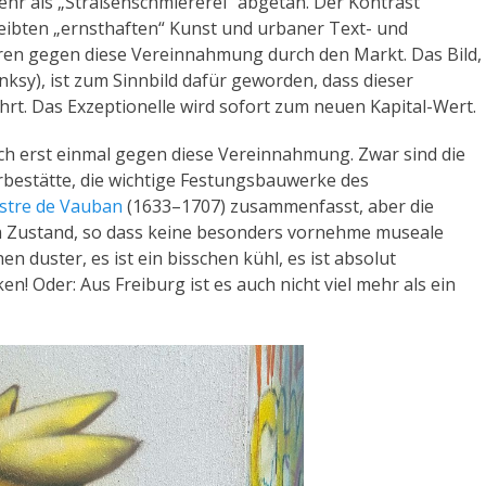
ehr als „Straßenschmiererei“ abgetan. Der Kontrast
leibten „ernsthaften“ Kunst und urbaner Text- und
rren gegen diese Vereinnahmung durch den Markt. Das Bild,
anksy), ist zum Sinnbild dafür geworden, dass dieser
t. Das Exzeptionelle wird sofort zum neuen Kapital-Wert.
 erst einmal gegen diese Vereinnahmung. Zwar sind die
bestätte, die wichtige Festungsbauwerke des
estre de Vauban
(1633–1707) zusammenfasst, aber die
em Zustand, so dass keine besonders vornehme museale
n duster, es ist ein bisschen kühl, es ist absolut
en! Oder: Aus Freiburg ist es auch nicht viel mehr als ein