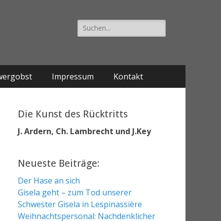
Suche
nach:
wergobst
Impressum
Kontakt
Die Kunst des Rücktritts
J. Ardern, Ch. Lambrecht und J.Key
Neueste Beiträge:
Der Hase an sich
Gisela geht – zum Tod unserer
Schwester Gisela in Lespinassière
Weihnachtspersonal: Nachdenklicher