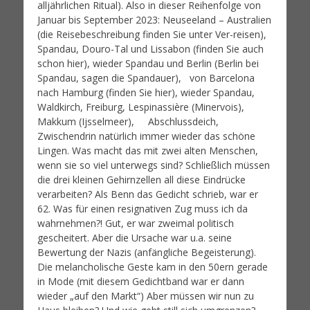
alljährlichen Ritual). Also in dieser Reihenfolge von
Januar bis September 2023: Neuseeland – Australien
(die Reisebeschreibung finden Sie unter Ver-reisen),
Spandau, Douro-Tal und Lissabon (finden Sie auch
schon hier), wieder Spandau und Berlin (Berlin bei
Spandau, sagen die Spandauer), von Barcelona
nach Hamburg (finden Sie hier), wieder Spandau,
Waldkirch, Freiburg, Lespinassière (Minervois),
Makkum (Ijsselmeer), Abschlussdeich,
Zwischendrin natürlich immer wieder das schöne
Lingen. Was macht das mit zwei alten Menschen,
wenn sie so viel unterwegs sind? Schließlich müssen
die drei kleinen Gehirnzellen all diese Eindrücke
verarbeiten? Als Benn das Gedicht schrieb, war er
62. Was für einen resignativen Zug muss ich da
wahrnehmen?! Gut, er war zweimal politisch
gescheitert. Aber die Ursache war u.a. seine
Bewertung der Nazis (anfängliche Begeisterung).
Die melancholische Geste kam in den 50ern gerade
in Mode (mit diesem Gedichtband war er dann
wieder „auf den Markt“) Aber müssen wir nun zu