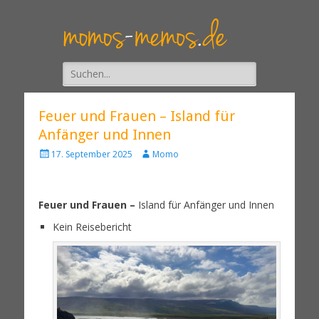
Suche
nach:
Feuer und Frauen – Island für
Anfänger und Innen
A
17. September 2025
Momo
u
t
o
Feuer und Frauen –
Island für Anfänger und Innen
r
Kein Reisebericht