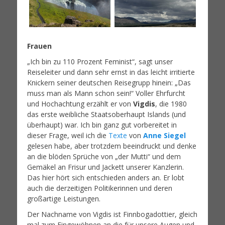
Frauen
„Ich bin zu 110 Prozent Feminist“, sagt unser
Reiseleiter und dann sehr ernst in das leicht irritierte
Knickern seiner deutschen Reisegrupp hinein: „Das
muss man als Mann schon sein!“ Voller Ehrfurcht
und Hochachtung erzählt er von
Vigdis
, die 1980
das erste weibliche Staatsoberhaupt Islands (und
überhaupt) war. Ich bin ganz gut vorbereitet in
dieser Frage, weil ich die
Texte
von
Anne Siegel
gelesen habe, aber trotzdem beeindruckt und denke
an die blöden Sprüche von „der Mutti“ und dem
Gemäkel an Frisur und Jackett unserer Kanzlerin.
Das hier hört sich entschieden anders an. Er lobt
auch die derzeitigen Politikerinnen und deren
großartige Leistungen.
Der Nachname von Vigdis ist Finnbogadottier, gleich
mal zum Eingewöhnen an die für unsere Augen und