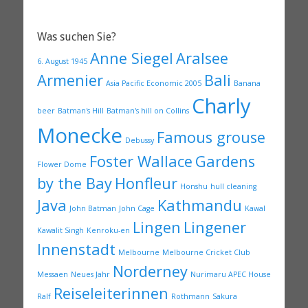
Was suchen Sie?
Anne Siegel
Aralsee
6. August 1945
Armenier
Bali
Asia Pacific Economic 2005
Banana
Charly
beer
Batman's Hill
Batman's hill on Collins
Monecke
Famous grouse
Debussy
Foster Wallace
Gardens
Flower Dome
by the Bay
Honfleur
Honshu
hull cleaning
Java
Kathmandu
John Batman
John Cage
Kawal
Lingen
Lingener
Kawalit Singh
Kenroku-en
Innenstadt
Melbourne
Melbourne Cricket Club
Norderney
Messaen
Neues Jahr
Nurimaru APEC House
Reiseleiterinnen
Ralf
Rothmann
Sakura