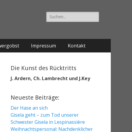
Suche
nach:
wergobst
Impressum
Kontakt
Die Kunst des Rücktritts
J. Ardern, Ch. Lambrecht und J.Key
Neueste Beiträge:
Der Hase an sich
Gisela geht – zum Tod unserer
Schwester Gisela in Lespinassière
Weihnachtspersonal: Nachdenklicher