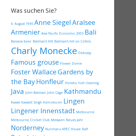
Was suchen Sie?
Anne Siegel
Aralsee
6. August 1945
Armenier
Bali
Asia Pacific Economic 2005
Banana beer
Batman's Hill
Batman's hill on Collins
Charly Monecke
Debussy
Famous grouse
Flower Dome
Foster Wallace
Gardens by
the Bay
Honfleur
Honshu
hull cleaning
Java
Kathmandu
John Batman
John Cage
Lingen
Kawal
Kawalit Singh
Kenroku-en
Lingener Innenstadt
Melbourne
Melbourne Cricket Club
Messaen
Neues Jahr
Norderney
Nurimaru APEC House
Ralf