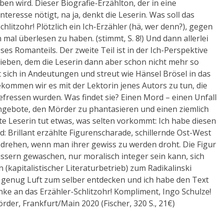
en wird. Dieser Biografie-Erzählton, der in eine
resse nötigt, na ja, denkt die Leserin. Was soll das
chlitzohr! Plötzlich ein Ich-Erzähler (hä, wer denn?), gegen
mal überlesen zu haben. (stimmt, S. 8!) Und dann allerlei
ses Romanteils. Der zweite Teil ist in der Ich-Perspektive
hrieben, dem die Leserin dann aber schon nicht mehr so
 sich in Andeutungen und streut wie Hänsel Brösel in das
ekommen wir es mit der Lektorin jenes Autors zu tun, die
gefressen wurden. Was findet sie? Einen Mord – einen Unfall
gebote, den Mörder zu phantasieren und einen ziemlich
erte Leserin tut etwas, was selten vorkommt: Ich habe diesen
: Brillant erzählte Figurenscharade, schillernde Ost-West
t drehen, wenn man ihrer gewiss zu werden droht. Die Figur
assern gewaschen, nur moralisch integer sein kann, sich
apitalistischer Literaturbetrieb) zum Radikalinski
ser genug Luft zum selber entdecken und ich habe den Text
ke an das Erzähler-Schlitzohr! Kompliment, Ingo Schulze!
rder, Frankfurt/Main 2020 (Fischer, 320 S., 21€)