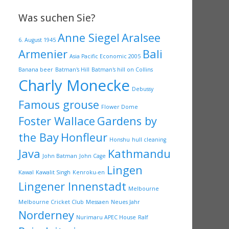
Was suchen Sie?
Anne Siegel
Aralsee
6. August 1945
Armenier
Bali
Asia Pacific Economic 2005
Banana beer
Batman's Hill
Batman's hill on Collins
Charly Monecke
Debussy
Famous grouse
Flower Dome
Foster Wallace
Gardens by
the Bay
Honfleur
Honshu
hull cleaning
Java
Kathmandu
John Batman
John Cage
Lingen
Kawal
Kawalit Singh
Kenroku-en
Lingener Innenstadt
Melbourne
Melbourne Cricket Club
Messaen
Neues Jahr
Norderney
Nurimaru APEC House
Ralf