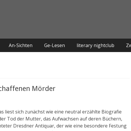
An-Sichten
Ge-Lesen
literary nightclub
Z
tschaffenen Mörder
 liest sich zunächst wie eine neutral erzählte Biografie
 der Tod der Mutter, das Aufwachsen auf deren Büchern,
chteter Dresdner Antiquar, der wie eine besondere Festung