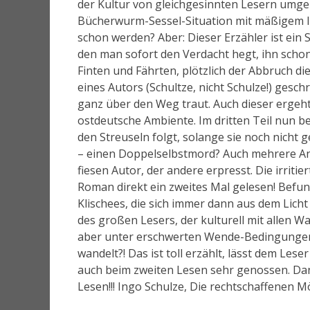
der Kultur von gleichgesinnten Lesern umgeb
Bücherwurm-Sessel-Situation mit mäßigem Inte
schon werden? Aber: Dieser Erzähler ist ein S
den man sofort den Verdacht hegt, ihn schon 
Finten und Fährten, plötzlich der Abbruch die
eines Autors (Schultze, nicht Schulze!) gesc
ganz über den Weg traut. Auch dieser ergeht
ostdeutsche Ambiente. Im dritten Teil nun b
den Streuseln folgt, solange sie noch nicht 
– einen Doppelselbstmord? Auch mehrere An
fiesen Autor, der andere erpresst. Die irriti
Roman direkt ein zweites Mal gelesen! Befund
Klischees, die sich immer dann aus dem Lich
des großen Lesers, der kulturell mit allen W
aber unter erschwerten Wende-Bedingungen (k
wandelt?! Das ist toll erzählt, lässt dem Le
auch beim zweiten Lesen sehr genossen. Dan
Lesen!!! Ingo Schulze, Die rechtschaffenen Mö