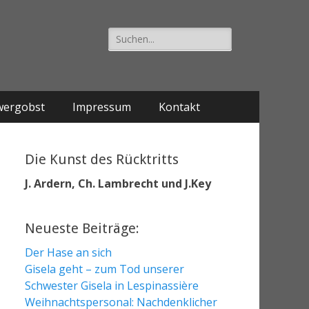
Suche
nach:
wergobst
Impressum
Kontakt
Die Kunst des Rücktritts
J. Ardern, Ch. Lambrecht und J.Key
Neueste Beiträge:
Der Hase an sich
Gisela geht – zum Tod unserer
Schwester Gisela in Lespinassière
Weihnachtspersonal: Nachdenklicher