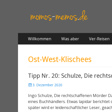
Springe
Primäres Menü
Willkommen
Was aber
Ver-Reisen
zum
Inhalt
Ost-West-Klischees
Tipp Nr. 20: Schulze, Die rech
3. Dezember 2020
Ingo Schulze, Die rechtschaffenen Mörder Das
eines Buchhändlers. Etwas lapidar berichtet
später wird er leidenschaftlicher Leser, gea