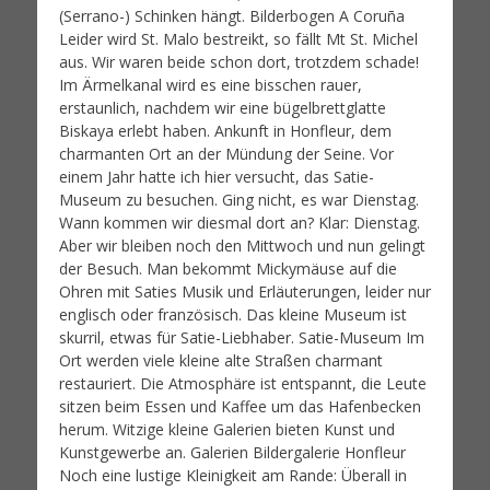
(Serrano-) Schinken hängt. Bilderbogen A Coruña
Leider wird St. Malo bestreikt, so fällt Mt St. Michel
aus. Wir waren beide schon dort, trotzdem schade!
Im Ärmelkanal wird es eine bisschen rauer,
erstaunlich, nachdem wir eine bügelbrettglatte
Biskaya erlebt haben. Ankunft in Honfleur, dem
charmanten Ort an der Mündung der Seine. Vor
einem Jahr hatte ich hier versucht, das Satie-
Museum zu besuchen. Ging nicht, es war Dienstag.
Wann kommen wir diesmal dort an? Klar: Dienstag.
Aber wir bleiben noch den Mittwoch und nun gelingt
der Besuch. Man bekommt Mickymäuse auf die
Ohren mit Saties Musik und Erläuterungen, leider nur
englisch oder französisch. Das kleine Museum ist
skurril, etwas für Satie-Liebhaber. Satie-Museum Im
Ort werden viele kleine alte Straßen charmant
restauriert. Die Atmosphäre ist entspannt, die Leute
sitzen beim Essen und Kaffee um das Hafenbecken
herum. Witzige kleine Galerien bieten Kunst und
Kunstgewerbe an. Galerien Bildergalerie Honfleur
Noch eine lustige Kleinigkeit am Rande: Überall in