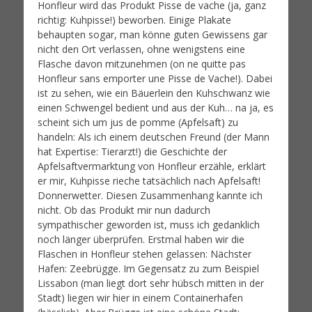
Honfleur wird das Produkt Pisse de vache (ja, ganz
richtig: Kuhpisse!) beworben. Einige Plakate
behaupten sogar, man könne guten Gewissens gar
nicht den Ort verlassen, ohne wenigstens eine
Flasche davon mitzunehmen (on ne quitte pas
Honfleur sans emporter une Pisse de Vache!). Dabei
ist zu sehen, wie ein Bäuerlein den Kuhschwanz wie
einen Schwengel bedient und aus der Kuh… na ja, es
scheint sich um jus de pomme (Apfelsaft) zu
handeln: Als ich einem deutschen Freund (der Mann
hat Expertise: Tierarzt!) die Geschichte der
Apfelsaftvermarktung von Honfleur erzähle, erklärt
er mir, Kuhpisse rieche tatsächlich nach Apfelsaft!
Donnerwetter. Diesen Zusammenhang kannte ich
nicht. Ob das Produkt mir nun dadurch
sympathischer geworden ist, muss ich gedanklich
noch länger überprüfen. Erstmal haben wir die
Flaschen in Honfleur stehen gelassen: Nächster
Hafen: Zeebrügge. Im Gegensatz zu zum Beispiel
Lissabon (man liegt dort sehr hübsch mitten in der
Stadt) liegen wir hier in einem Containerhafen