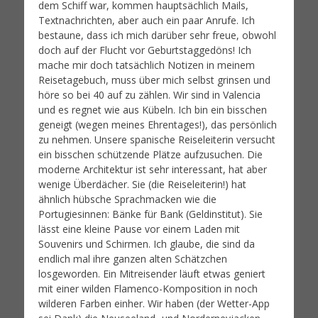
dem Schiff war, kommen hauptsächlich Mails,
Textnachrichten, aber auch ein paar Anrufe. Ich
bestaune, dass ich mich darüber sehr freue, obwohl
doch auf der Flucht vor Geburtstaggedöns! Ich
mache mir doch tatsächlich Notizen in meinem
Reisetagebuch, muss über mich selbst grinsen und
höre so bei 40 auf zu zählen. Wir sind in Valencia
und es regnet wie aus Kübeln. Ich bin ein bisschen
geneigt (wegen meines Ehrentages!), das persönlich
zu nehmen. Unsere spanische Reiseleiterin versucht
ein bisschen schützende Plätze aufzusuchen. Die
moderne Architektur ist sehr interessant, hat aber
wenige Überdächer. Sie (die Reiseleiterin!) hat
ähnlich hübsche Sprachmacken wie die
Portugiesinnen: Bänke für Bank (Geldinstitut). Sie
lässt eine kleine Pause vor einem Laden mit
Souvenirs und Schirmen. Ich glaube, die sind da
endlich mal ihre ganzen alten Schätzchen
losgeworden. Ein Mitreisender läuft etwas geniert
mit einer wilden Flamenco-Komposition in noch
wilderen Farben einher. Wir haben (der Wetter-App