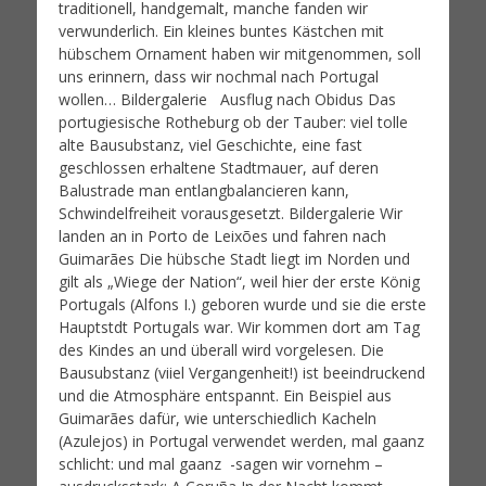
traditionell, handgemalt, manche fanden wir
verwunderlich. Ein kleines buntes Kästchen mit
hübschem Ornament haben wir mitgenommen, soll
uns erinnern, dass wir nochmal nach Portugal
wollen… Bildergalerie Ausflug nach Obidus Das
portugiesische Rotheburg ob der Tauber: viel tolle
alte Bausubstanz, viel Geschichte, eine fast
geschlossen erhaltene Stadtmauer, auf deren
Balustrade man entlangbalancieren kann,
Schwindelfreiheit vorausgesetzt. Bildergalerie Wir
landen an in Porto de Leixões und fahren nach
Guimarães Die hübsche Stadt liegt im Norden und
gilt als „Wiege der Nation“, weil hier der erste König
Portugals (Alfons I.) geboren wurde und sie die erste
Hauptstdt Portugals war. Wir kommen dort am Tag
des Kindes an und überall wird vorgelesen. Die
Bausubstanz (viiel Vergangenheit!) ist beeindruckend
und die Atmosphäre entspannt. Ein Beispiel aus
Guimarães dafür, wie unterschiedlich Kacheln
(Azulejos) in Portugal verwendet werden, mal gaanz
schlicht: und mal gaanz -sagen wir vornehm –