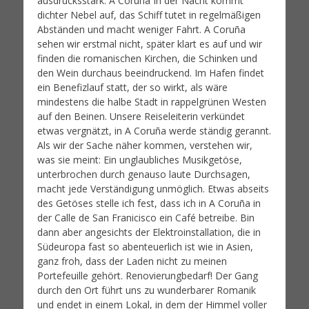
ausdrucksstark: A Coruña In der Nacht kommt
dichter Nebel auf, das Schiff tutet in regelmäßigen
Abständen und macht weniger Fahrt. A Coruña
sehen wir erstmal nicht, später klart es auf und wir
finden die romanischen Kirchen, die Schinken und
den Wein durchaus beeindruckend. Im Hafen findet
ein Benefizlauf statt, der so wirkt, als wäre
mindestens die halbe Stadt in rappelgrünen Westen
auf den Beinen. Unsere Reiseleiterin verkündet
etwas vergnätzt, in A Coruña werde ständig gerannt.
Als wir der Sache näher kommen, verstehen wir,
was sie meint: Ein unglaubliches Musikgetöse,
unterbrochen durch genauso laute Durchsagen,
macht jede Verständigung unmöglich. Etwas abseits
des Getöses stelle ich fest, dass ich in A Coruña in
der Calle de San Franicisco ein Café betreibe. Bin
dann aber angesichts der Elektroinstallation, die in
Südeuropa fast so abenteuerlich ist wie in Asien,
ganz froh, dass der Laden nicht zu meinen
Portefeuille gehört. Renovierungbedarf! Der Gang
durch den Ort führt uns zu wunderbarer Romanik
und endet in einem Lokal, in dem der Himmel voller