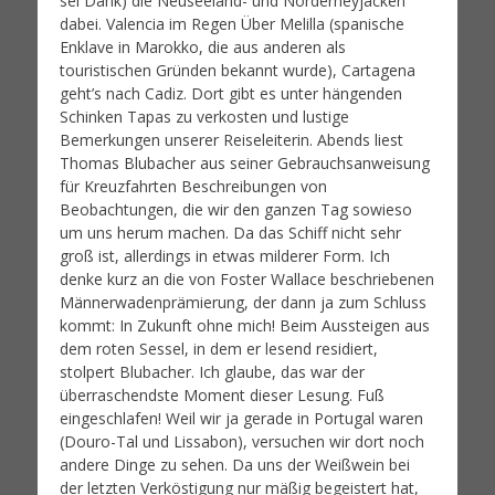
sei Dank) die Neuseeland- und Norderneyjacken
dabei. Valencia im Regen Über Melilla (spanische
Enklave in Marokko, die aus anderen als
touristischen Gründen bekannt wurde), Cartagena
geht’s nach Cadiz. Dort gibt es unter hängenden
Schinken Tapas zu verkosten und lustige
Bemerkungen unserer Reiseleiterin. Abends liest
Thomas Blubacher aus seiner Gebrauchsanweisung
für Kreuzfahrten Beschreibungen von
Beobachtungen, die wir den ganzen Tag sowieso
um uns herum machen. Da das Schiff nicht sehr
groß ist, allerdings in etwas milderer Form. Ich
denke kurz an die von Foster Wallace beschriebenen
Männerwadenprämierung, der dann ja zum Schluss
kommt: In Zukunft ohne mich! Beim Aussteigen aus
dem roten Sessel, in dem er lesend residiert,
stolpert Blubacher. Ich glaube, das war der
überraschendste Moment dieser Lesung. Fuß
eingeschlafen! Weil wir ja gerade in Portugal waren
(Douro-Tal und Lissabon), versuchen wir dort noch
andere Dinge zu sehen. Da uns der Weißwein bei
der letzten Verköstigung nur mäßig begeistert hat,