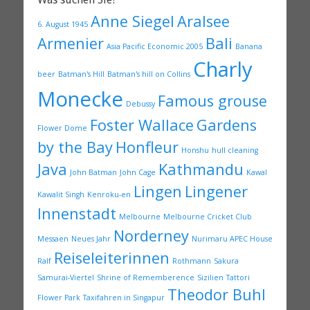
Anne Siegel
Aralsee
6. August 1945
Armenier
Bali
Asia Pacific Economic 2005
Banana
Charly
beer
Batman's Hill
Batman's hill on Collins
Monecke
Famous grouse
Debussy
Foster Wallace
Gardens
Flower Dome
by the Bay
Honfleur
Honshu
hull cleaning
Java
Kathmandu
John Batman
John Cage
Kawal
Lingen
Lingener
Kawalit Singh
Kenroku-en
Innenstadt
Melbourne
Melbourne Cricket Club
Norderney
Messaen
Neues Jahr
Nurimaru APEC House
Reiseleiterinnen
Ralf
Rothmann
Sakura
Samurai-Viertel
Shrine of Rememberence
Sizilien
Tattori
Theodor Buhl
Flower Park
Taxifahren in Singapur