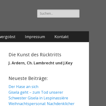
Suche
nach:
wergobst
Impressum
Kontakt
Die Kunst des Rücktritts
J. Ardern, Ch. Lambrecht und J.Key
Neueste Beiträge:
Der Hase an sich
Gisela geht – zum Tod unserer
Schwester Gisela in Lespinassière
Weihnachtspersonal: Nachdenklicher