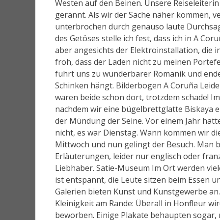
Westen auf den Beinen. Unsere Reiseleiterin
gerannt. Als wir der Sache näher kommen, ve
unterbrochen durch genauso laute Durchsag
des Getöses stelle ich fest, dass ich in A Cor
aber angesichts der Elektroinstallation, die 
froh, dass der Laden nicht zu meinen Portef
führt uns zu wunderbarer Romanik und endet 
Schinken hängt. Bilderbogen A Coruña Leider w
waren beide schon dort, trotzdem schade! Im 
nachdem wir eine bügelbrettglatte Biskaya 
der Mündung der Seine. Vor einem Jahr hatte
nicht, es war Dienstag. Wann kommen wir die
Mittwoch und nun gelingt der Besuch. Man 
Erläuterungen, leider nur englisch oder franz
Liebhaber. Satie-Museum Im Ort werden viele
ist entspannt, die Leute sitzen beim Essen 
Galerien bieten Kunst und Kunstgewerbe an. 
Kleinigkeit am Rande: Überall in Honfleur wir
beworben. Einige Plakate behaupten sogar, 