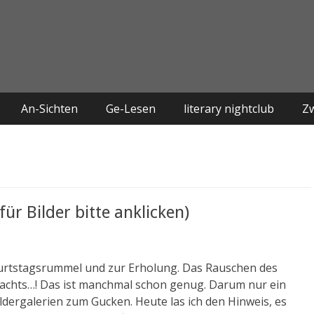
An-Sichten
Ge-Lesen
literary nightclub
Z
r Bilder bitte anklicken)
eburtstagsrummel und zur Erholung. Das Rauschen des
achts…! Das ist manchmal schon genug. Darum nur ein
dergalerien zum Gucken. Heute las ich den Hinweis, es