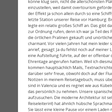
könne klug sein, nicht die allerschönsten Plä
einzustellen, weil damit overtourism geförder
der Effekt ja schon allein durch so eine Schi
letzte Station unserer Reise vor Hamburg: Br
legte ein relativ großes Schiff an. Das gibt
zur Ordnung rufen, denn ich war ja Teil des 
die örtlichen Pralinen gekauft und unörtliche
charmant. Vor vielen Jahren hat mein leider
anrief, gesagt: Ja du fehlst noch auf meiner 
eine Aufstellung führte, auf der er offenba
Ehrentage angerufen hatten. Weil ich diesm
kommen hauptsächlich Mails, Textnachrichten
darüber sehr freue, obwohl doch auf der Flu
Notizen in meinem Reisetagebuch, muss über 
sind in Valencia und es regnet wie aus Kübel
das persönlich zu nehmen. Unsere spanische 
aufzusuchen. Die moderne Architektur ist seh
Reiseleiterin!) hat ähnlich hübsche Sprachma
Sie lässt eine kleine Pause vor einem Laden m