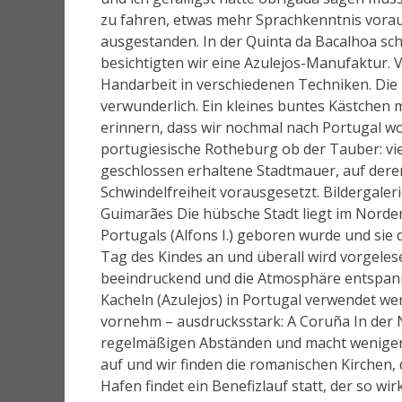
zu fahren, etwas mehr Sprachkenntnis voraus
ausgestanden. In der Quinta da Bacalhoa sc
besichtigten wir eine Azulejos-Manufaktur. Vo
Handarbeit in verschiedenen Techniken. Die 
verwunderlich. Ein kleines buntes Kästche
erinnern, dass wir nochmal nach Portugal w
portugiesische Rotheburg ob der Tauber: viel 
geschlossen erhaltene Stadtmauer, auf dere
Schwindelfreiheit vorausgesetzt. Bildergaler
Guimarães Die hübsche Stadt liegt im Norden 
Portugals (Alfons I.) geboren wurde und sie
Tag des Kindes an und überall wird vorgelese
beeindruckend und die Atmosphäre entspannt.
Kacheln (Azulejos) in Portugal verwendet we
vornehm – ausdrucksstark: A Coruña In der N
regelmäßigen Abständen und macht weniger Fa
auf und wir finden die romanischen Kirchen,
Hafen findet ein Benefizlauf statt, der so wi