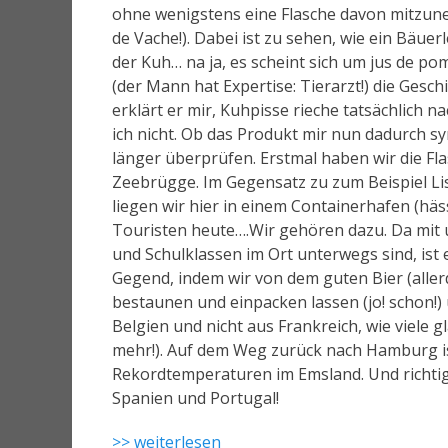
ohne wenigstens eine Flasche davon mitzune
de Vache!). Dabei ist zu sehen, wie ein Bäu
der Kuh… na ja, es scheint sich um jus de po
(der Mann hat Expertise: Tierarzt!) die Gesc
erklärt er mir, Kuhpisse rieche tatsächlich
ich nicht. Ob das Produkt mir nun dadurch s
länger überprüfen. Erstmal haben wir die Fl
Zeebrügge. Im Gegensatz zu zum Beispiel Lis
liegen wir hier in einem Containerhafen (häss
Touristen heute….Wir gehören dazu. Da mit 
und Schulklassen im Ort unterwegs sind, ist
Gegend, indem wir von dem guten Bier (allerd
bestaunen und einpacken lassen (jo! schon
Belgien und nicht aus Frankreich, wie viele
mehr!). Auf dem Weg zurück nach Hamburg ist
Rekordtemperaturen im Emsland. Und richtig:
Spanien und Portugal!
>> weiterlesen