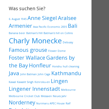
Was suchen Sie?
Anne Siegel
Aralsee
6. August 1945
Armenier
Bali
Asia Pacific Economic 2005
Banana beer
Batman's Hill
Batman's hill on Collins
Charly Monecke
Debussy
Famous grouse
Flower Dome
Foster Wallace
Gardens by
the Bay
Honfleur
Honshu
hull cleaning
Java
Kathmandu
John Batman
John Cage
Lingen
Kawal
Kawalit Singh
Kenroku-en
Lingener Innenstadt
Melbourne
Melbourne Cricket Club
Messaen
Neues Jahr
Norderney
Nurimaru APEC House
Ralf