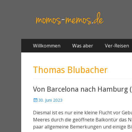
Springe
Primäres Menü
Willkommen
Was aber
Ver-Reisen
zum
Inhalt
Thomas Blubacher
Von Barcelona nach Hamburg (fü
30. Juni 2023
Diesmal ist es nur eine kleine Flucht vor G
Meeres durch die geöffnete Balkontür das N
paar allgemeine Bemerkungen und einige Bil