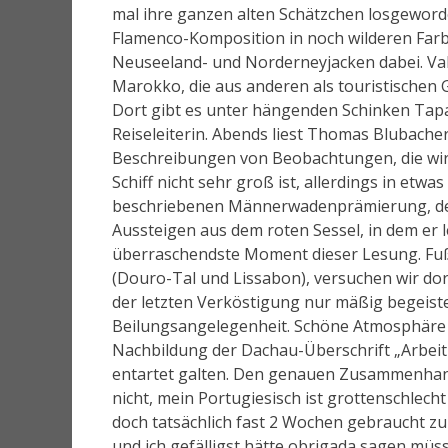
mal ihre ganzen alten Schätzchen losgeworden
Flamenco-Komposition in noch wilderen Farb
Neuseeland- und Norderneyjacken dabei. Vale
Marokko, die aus anderen als touristischen 
Dort gibt es unter hängenden Schinken Tap
Reiseleiterin. Abends liest Thomas Blubach
Beschreibungen von Beobachtungen, die wi
Schiff nicht sehr groß ist, allerdings in etw
beschriebenen Männerwadenprämierung, der
Aussteigen aus dem roten Sessel, in dem er le
überraschendste Moment dieser Lesung. Fuß 
(Douro-Tal und Lissabon), versuchen wir do
der letzten Verköstigung nur mäßig begeiste
Beilungsangelegenheit. Schöne Atmosphäre m
Nachbildung der Dachau-Überschrift „Arbeit m
entartet galten. Den genauen Zusammenhan
nicht, mein Portugiesisch ist grottenschlecht
doch tatsächlich fast 2 Wochen gebraucht z
und ich gefälligst hätte obrigada sagen müss