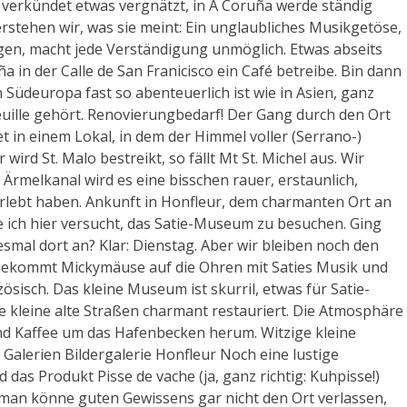
 verkündet etwas vergnätzt, in A Coruña werde ständig
rstehen wir, was sie meint: Ein unglaubliches Musikgetöse,
en, macht jede Verständigung unmöglich. Etwas abseits
uña in der Calle de San Franicisco ein Café betreibe. Bin dann
in Südeuropa fast so abenteuerlich ist wie in Asien, ganz
euille gehört. Renovierungbedarf! Der Gang durch den Ort
in einem Lokal, in dem der Himmel voller (Serrano-)
ird St. Malo bestreikt, so fällt Mt St. Michel aus. Wir
Ärmelkanal wird es eine bisschen rauer, erstaunlich,
erlebt haben. Ankunft in Honfleur, dem charmanten Ort an
 ich hier versucht, das Satie-Museum zu besuchen. Ging
smal dort an? Klar: Dienstag. Aber wir bleiben noch den
bekommt Mickymäuse auf die Ohren mit Saties Musik und
ösisch. Das kleine Museum ist skurril, etwas für Satie-
 kleine alte Straßen charmant restauriert. Die Atmosphäre
und Kaffee um das Hafenbecken herum. Witzige kleine
Galerien Bildergalerie Honfleur Noch eine lustige
d das Produkt Pisse de vache (ja, ganz richtig: Kuhpisse!)
man könne guten Gewissens gar nicht den Ort verlassen,