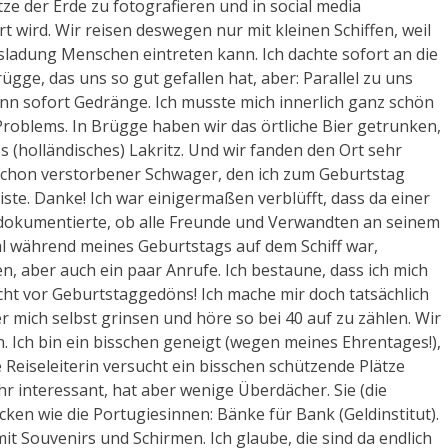
tze der Erde zu fotografieren und in social media
t wird. Wir reisen deswegen nur mit kleinen Schiffen, weil
ffsladung Menschen eintreten kann. Ich dachte sofort an die
ügge, das uns so gut gefallen hat, aber: Parallel zu uns
 dann sofort Gedränge. Ich musste mich innerlich ganz schön
Problems. In Brügge haben wir das örtliche Bier getrunken,
s (holländisches) Lakritz. Und wir fanden den Ort sehr
 schon verstorbener Schwager, den ich zum Geburtstag
Liste. Danke! Ich war einigermaßen verblüfft, dass da einer
r dokumentierte, ob alle Freunde und Verwandten an seinem
al während meines Geburtstags auf dem Schiff war,
, aber auch ein paar Anrufe. Ich bestaune, dass ich mich
cht vor Geburtstaggedöns! Ich mache mir doch tatsächlich
mich selbst grinsen und höre so bei 40 auf zu zählen. Wir
n. Ich bin ein bisschen geneigt (wegen meines Ehrentages!),
Reiseleiterin versucht ein bisschen schützende Plätze
r interessant, hat aber wenige Überdächer. Sie (die
cken wie die Portugiesinnen: Bänke für Bank (Geldinstitut).
it Souvenirs und Schirmen. Ich glaube, die sind da endlich