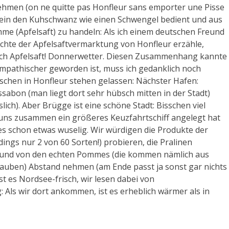
hmen (on ne quitte pas Honfleur sans emporter une Pisse
erlein den Kuhschwanz wie einen Schwengel bedient und aus
mme (Apfelsaft) zu handeln: Als ich einem deutschen Freund
hichte der Apfelsaftvermarktung von Honfleur erzähle,
 nach Apfelsaft! Donnerwetter. Diesen Zusammenhang kannte
ympathischer geworden ist, muss ich gedanklich noch
aschen in Honfleur stehen gelassen: Nächster Hafen:
sabon (man liegt dort sehr hübsch mitten in der Stadt)
lich). Aber Brügge ist eine schöne Stadt: Bisschen viel
uns zusammen ein größeres Keuzfahrtschiff angelegt hat
 es schon etwas wuselig. Wir würdigen die Produkte der
ings nur 2 von 60 Sorten!) probieren, die Pralinen
!) und von den echten Pommes (die kommen nämlich aus
 glauben) Abstand nehmen (am Ende passt ja sonst gar nichts
 es Nordsee-frisch, wir lesen dabei von
 Als wir dort ankommen, ist es erheblich wärmer als in