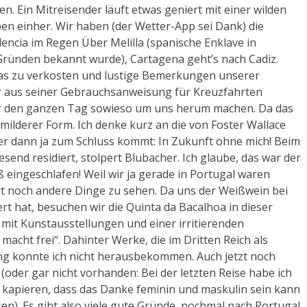
. Ein Mitreisender läuft etwas geniert mit einer wilden
en einher. Wir haben (der Wetter-App sei Dank) die
ncia im Regen Über Melilla (spanische Enklave in
Gründen bekannt wurde), Cartagena geht’s nach Cadiz.
as zu verkosten und lustige Bemerkungen unserer
er aus seiner Gebrauchsanweisung für Kreuzfahrten
r den ganzen Tag sowieso um uns herum machen. Da das
as milderer Form. Ich denke kurz an die von Foster Wallace
 dann ja zum Schluss kommt: In Zukunft ohne mich! Beim
send residiert, stolpert Blubacher. Ich glaube, das war der
eingeschlafen! Weil wir ja gerade in Portugal waren
rt noch andere Dinge zu sehen. Da uns der Weißwein bei
rt hat, besuchen wir die Quinta da Bacalhoa in dieser
it Kunstausstellungen und einer irritierenden
acht frei“. Dahinter Werke, die im Dritten Reich als
g konnte ich nicht herausbekommen. Auch jetzt noch
 (oder gar nicht vorhanden: Bei der letzten Reise habe ich
u kapieren, dass das Danke feminin und maskulin sein kann
en). Es gibt also viele gute Gründe, nochmal nach Portugal