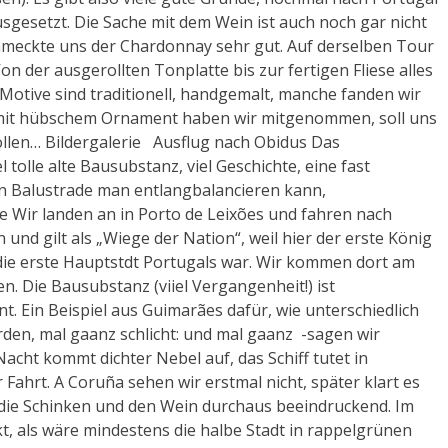
gesetzt. Die Sache mit dem Wein ist auch noch gar nicht
hmeckte uns der Chardonnay sehr gut. Auf derselben Tour
n der ausgerollten Tonplatte bis zur fertigen Fliese alles
Motive sind traditionell, handgemalt, manche fanden wir
n mit hübschem Ornament haben wir mitgenommen, soll uns
ollen… Bildergalerie Ausflug nach Obidus Das
tolle alte Bausubstanz, viel Geschichte, eine fast
n Balustrade man entlangbalancieren kann,
ie Wir landen an in Porto de Leixões und fahren nach
und gilt als „Wiege der Nation“, weil hier der erste König
 die erste Hauptstdt Portugals war. Wir kommen dort am
n. Die Bausubstanz (viiel Vergangenheit!) ist
 Ein Beispiel aus Guimarães dafür, wie unterschiedlich
rden, mal gaanz schlicht: und mal gaanz -sagen wir
acht kommt dichter Nebel auf, das Schiff tutet in
hrt. A Coruña sehen wir erstmal nicht, später klart es
 die Schinken und den Wein durchaus beeindruckend. Im
rkt, als wäre mindestens die halbe Stadt in rappelgrünen