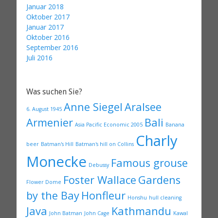
Januar 2018
Oktober 2017
Januar 2017
Oktober 2016
September 2016
Juli 2016
Was suchen Sie?
Anne Siegel
Aralsee
6. August 1945
Armenier
Bali
Asia Pacific Economic 2005
Banana
Charly
beer
Batman's Hill
Batman's hill on Collins
Monecke
Famous grouse
Debussy
Foster Wallace
Gardens
Flower Dome
by the Bay
Honfleur
Honshu
hull cleaning
Java
Kathmandu
John Batman
John Cage
Kawal