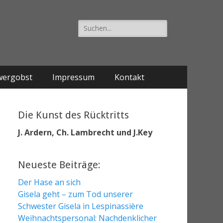
Suche
nach:
wergobst
Impressum
Kontakt
Die Kunst des Rücktritts
J. Ardern, Ch. Lambrecht und J.Key
Neueste Beiträge:
Der Hase an sich
Gisela geht – zum Tod unserer
Schwester Gisela in Lespinassière
Weihnachtspersonal: Nachdenklicher