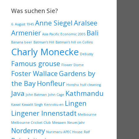
Was suchen Sie?
Anne Siegel
Aralsee
6. August 1945
Armenier
Bali
Asia Pacific Economic 2005
Banana beer
Batman's Hill
Batman's hill on Collins
Charly Monecke
Debussy
Famous grouse
Flower Dome
Foster Wallace
Gardens by
the Bay
Honfleur
Honshu
hull cleaning
Java
Kathmandu
John Batman
John Cage
Lingen
Kawal
Kawalit Singh
Kenroku-en
Lingener Innenstadt
Melbourne
Melbourne Cricket Club
Messaen
Neues Jahr
Norderney
Nurimaru APEC House
Ralf