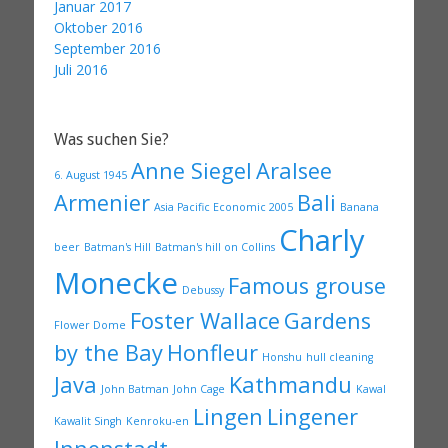
Januar 2017
Oktober 2016
September 2016
Juli 2016
Was suchen Sie?
Anne Siegel
Aralsee
6. August 1945
Armenier
Bali
Asia Pacific Economic 2005
Banana
Charly
beer
Batman's Hill
Batman's hill on Collins
Monecke
Famous grouse
Debussy
Foster Wallace
Gardens
Flower Dome
by the Bay
Honfleur
Honshu
hull cleaning
Java
Kathmandu
John Batman
John Cage
Kawal
Lingen
Lingener
Kawalit Singh
Kenroku-en