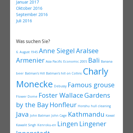
Januar 2017
Oktober 2016
September 2016
Juli 2016
Was suchen Sie?
Anne Siegel
Aralsee
6. August 1945
Armenier
Bali
Asia Pacific Economic 2005
Banana
Charly
beer
Batman's Hill
Batman's hill on Collins
Monecke
Famous grouse
Debussy
Foster Wallace
Gardens
Flower Dome
by the Bay
Honfleur
Honshu
hull cleaning
Java
Kathmandu
John Batman
John Cage
Kawal
Lingen
Lingener
Kawalit Singh
Kenroku-en