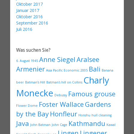
Oktober 2017
Januar 2017
Oktober 2016
September 2016
Juli 2016
Was suchen Sie?
Anne Siegel
Aralsee
6. August 1945
Armenier
Bali
Asia Pacific Economic 2005
Banana
Charly
beer
Batman's Hill
Batman's hill on Collins
Monecke
Famous grouse
Debussy
Foster Wallace
Gardens
Flower Dome
by the Bay
Honfleur
Honshu
hull cleaning
Java
Kathmandu
John Batman
John Cage
Kawal
Lingen
Lingener