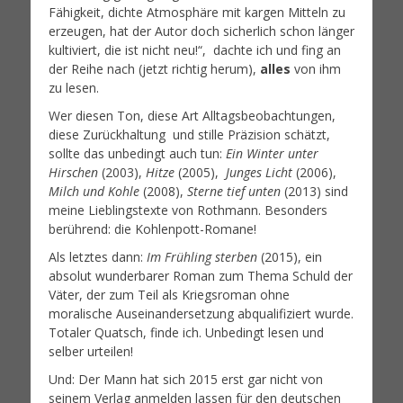
Fähigkeit, dichte Atmosphäre mit kargen Mitteln zu
erzeugen, hat der Autor doch sicherlich schon länger
kultiviert, die ist nicht neu!“, dachte ich und fing an
der Reihe nach (jetzt richtig herum),
alles
von ihm
zu lesen.
Wer diesen Ton, diese Art Alltagsbeobachtungen,
diese Zurückhaltung und stille Präzision schätzt,
sollte das unbedingt auch tun:
Ein Winter unter
Hirschen
(2003),
Hitze
(2005),
Junges Licht
(2006),
Milch und Kohle
(2008),
Sterne tief unten
(2013) sind
meine Lieblingstexte von Rothmann. Besonders
berührend: die Kohlenpott-Romane!
Als letztes dann:
Im Frühling sterben
(2015), ein
absolut wunderbarer Roman zum Thema Schuld der
Väter, der zum Teil als Kriegsroman ohne
moralische Auseinandersetzung abqualifiziert wurde.
Totaler Quatsch, finde ich. Unbedingt lesen und
selber urteilen!
Und: Der Mann hat sich 2015 erst gar nicht von
seinem Verlag anmelden lassen für den deutschen