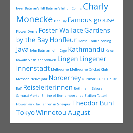
Charly
beer
Batman's Hill
Batman's hill on Collins
Monecke
Famous grouse
Debussy
Foster Wallace
Gardens
Flower Dome
by the Bay
Honfleur
Honshu
hull cleaning
Java
Kathmandu
John Batman
John Cage
Kawal
Lingen
Lingener
Kawalit Singh
Kenroku-en
Innenstadt
Melbourne
Melbourne Cricket Club
Norderney
Messaen
Neues Jahr
Nurimaru APEC House
Reiseleiterinnen
Ralf
Rothmann
Sakura
Samurai-Viertel
Shrine of Rememberence
Sizilien
Tattori
Theodor Buhl
Flower Park
Taxifahren in Singapur
Tokyo
Winnetou August