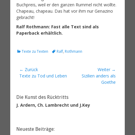
Buchpreis, weil er den ganzen Rummel nicht wollte.
Chapeau, chapeau. Das hat vor ihm nur Genazino
gebracht!
Ralf Rothmann: Fast alle Text sind als
Paperback erhältlich.
K
S
Texte zu Texten
Ralf
,
Rothmann
a
c
t
h
e
l
Beitrags-
← Zurück
Weiter →
g
a
Vorheriger
Texte zu Tod und Leben
Nächster
Sizilien anders als
Navigation
o
g
Beitrag:
Beitrag:
Goethe
r
w
i
o
e
r
Die Kunst des Rücktritts
n
t
J. Ardern, Ch. Lambrecht und J.Key
e
Neueste Beiträge: