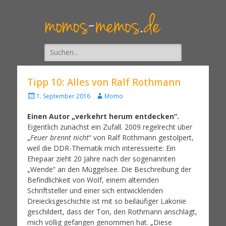
Suche
nach:
Tipp 10: Alles von Ralf Rothmann
A
1. September 2016
Momo
u
t
Einen Autor „verkehrt herum entdecken“.
o
Eigentlich zunächst ein Zufall. 2009 regelrecht über
r
„
Feuer brennt nicht
“ von Ralf Rothmann gestolpert,
weil die DDR-Thematik mich interessierte: Ein
Ehepaar zieht 20 Jahre nach der sogenannten
„Wende“ an den Müggelsee. Die Beschreibung der
Befindlichkeit von Wolf, einem alternden
Schriftsteller und einer sich entwicklenden
Dreiecksgeschichte ist mit so beiläufiger Lakonie
geschildert, dass der Ton, den Rothmann anschlägt,
mich völlig gefangen genommen hat. „Diese